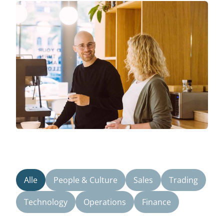
Alle
People & Culture
Sales
Trading
Technology
Operations
Finance