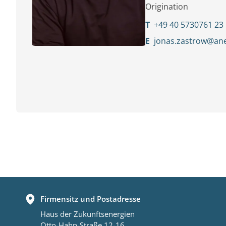
Origination
T
+49 40 5730761 23
E
jonas.zastrow@an
Firmensitz und Postadresse
Haus der Zukunftsenergien
Otto-Hahn-Straße 12-16