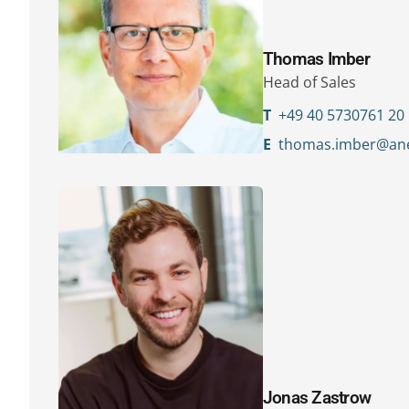
Thomas Imber
Head of Sales
T
+49 40 5730761 20
E
thomas.imber@ane
Jonas Zastrow