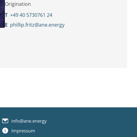
Origination
T
+49 40 5730761 24
E
phillip.fritz@ane.energy
info@ane.energy
Impressum